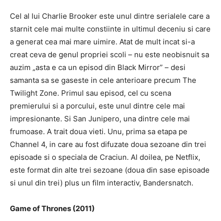
Cel al lui Charlie Brooker este unul dintre serialele care a
starnit cele mai multe constiinte in ultimul deceniu si care
a generat cea mai mare uimire.
Atat de mult incat si-a
creat ceva de genul propriei scoli – nu este neobisnuit sa
auzim „asta e ca un episod din Black Mirror” – desi
samanta sa se gaseste in cele anterioare precum The
Twilight Zone.
Primul sau episod, cel cu scena
premierului si a porcului, este unul dintre cele mai
impresionante.
Si San Junipero, una dintre cele mai
frumoase.
A trait doua vieti.
Unu, prima sa etapa pe
Channel 4, in care au fost difuzate doua sezoane din trei
episoade si o speciala de Craciun.
Al doilea, pe Netflix,
este format din alte trei sezoane (doua din sase episoade
si unul din trei) plus un film interactiv, Bandersnatch.
Game of Thrones (2011)