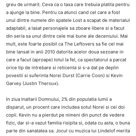
greu de urmarit.
Ceva ca o taxa care trebuia platita pentru
a ajunge la bine.
Pentru ca atunci cand cel care a fost
unul dintre numele din spatele Lost a scapat de materialul
adaptabil, a lasat personajele sa zboare libere si a facut
din seria sa unul dintre cele mai bune ale deceniului.
Mai
mult, este foarte posibil ca The Leftovers sa fie cel mai
bine lansat in anii 2010 datorita acelor doua sezoane in
care a facut (aproape) totul la fel, ca spectatorul a parcat
orice tip de intrebare si reticenta si s-a dat pe deplin
povestii si suferinta Norei Durst (Carrie Coon) si Kevin
Garvey (Justin Theroux).
In ziua Inaltarii Domnului, 2% din populatia lumii a
disparut, un procent care includea sotul Norei si cei doi
copii.
Kevin nu a pierdut pe nimeni din punct de vedere
fizic, dar si-a vazut familia risipita si, odata cu asta, o buna
parte din sanatatea sa.
Jocul cu muzica lui Lindelof merita