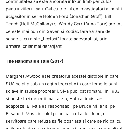
continuitatea sa este ancorata intr-un limb periculos
pentru viitorul sau.
Cel cu trio-ul de investigatori ai mintii
ucigasilor in serie Holden Ford (Jonathan Groff), Bill
Tench (Holt McCallany) si Wendy Carr (Anna Torv) are tot
ce este mai bun din Seven si Zodiac fara varsare de
sange si cu niste „ticalosi” foarte adevarati si, prin
urmare, chiar mai deranjant.
The Handmaid’s Tale (2017)
Margaret Atwood este creatorul acestei distopie in care
SUA se afla sub un regim teocratic in care femeile sunt
sclave in slujba procrearii.
Si-a publicat romanul in 1983
si peste trei decenii mai tarziu, Hulu a decis sa-l
adapteze.
El l-a ales responsabil pe Bruce Miller si pe
Elisabeth Moss in rolul principal, cel al lui June, o
servitoare care refuza sa fie doar asa si care se ridica, cu
mijloacele de care dispune, unui sistem care a normalizat