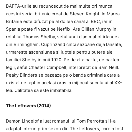
BAFTA-urile au recunoscut de mai multe ori munca
acestui serial britanic creat de Steven Knight.
In Marea
Britanie este difuzat pe al doilea canal al BBC, iar in
Spania poate fi vazut pe Netflix.
Are Cillian Murphy in
rolul lui Thomas Shelby, seful unui clan mafiot irlandez
din Birmingham.
Cuprinzand cinci sezoane deja lansate,
urmareste ascensiunea si luptele pentru putere ale
familiei Shelby in anii 1920.
Pe de alta parte, de partea
legii, seful Chester Campbell, interpretat de Sam Neill.
Peaky Blinders se bazeaza pe o banda criminala care a
existat de fapt in acelasi oras la mijlocul secolului al XX-
lea.
Calitatea sa este imbatabila.
The Leftovers (2014)
Damon Lindelof a luat romanul lui Tom Perrotta si l-a
adaptat intr-un prim sezon din The Leftovers, care a fost