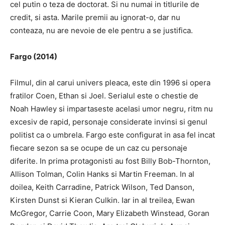
cel putin o teza de doctorat.
Si nu numai in titlurile de
credit, si asta.
Marile premii au ignorat-o, dar nu
conteaza, nu are nevoie de ele pentru a se justifica.
Fargo (2014)
Filmul, din al carui univers pleaca, este din 1996 si opera
fratilor Coen, Ethan si Joel.
Serialul este o chestie de
Noah Hawley si impartaseste acelasi umor negru, ritm nu
excesiv de rapid, personaje considerate invinsi si genul
politist ca o umbrela.
Fargo este configurat in asa fel incat
fiecare sezon sa se ocupe de un caz cu personaje
diferite.
In prima protagonisti au fost Billy Bob-Thornton,
Allison Tolman, Colin Hanks si Martin Freeman.
In al
doilea, Keith Carradine, Patrick Wilson, Ted Danson,
Kirsten Dunst si Kieran Culkin.
Iar in al treilea, Ewan
McGregor, Carrie Coon, Mary Elizabeth Winstead, Goran