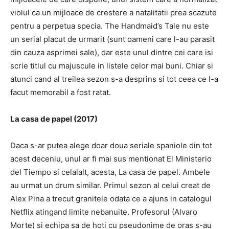
violul ca un mijloace de crestere a natalitatii prea scazute
pentru a perpetua specia.
The Handmaid’s Tale nu este
un serial placut de urmarit (sunt oameni care l-au parasit
din cauza asprimei sale), dar este unul dintre cei care isi
scrie titlul cu majuscule in listele celor mai buni.
Chiar si
atunci cand al treilea sezon s-a desprins si tot ceea ce l-a
facut memorabil a fost ratat.
La casa de papel (2017)
Daca s-ar putea alege doar doua seriale spaniole din tot
acest deceniu, unul ar fi mai sus mentionat El Ministerio
del Tiempo si celalalt, acesta, La casa de papel.
Ambele
au urmat un drum similar.
Primul sezon al celui creat de
Alex Pina a trecut granitele odata ce a ajuns in catalogul
Netflix atingand limite nebanuite.
Profesorul (Alvaro
Morte) si echipa sa de hoti cu pseudonime de oras s-au