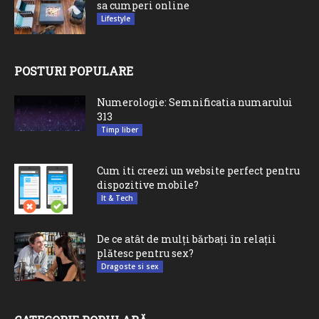
sa cumperi online
Lifestyle
POSTURI POPULARE
Numerologie: Semnificatia numarului
313
Timp liber
Cum iti creezi un website perfect pentru
dispozitive mobile?
It & Tech
De ce atât de mulți bărbați în relații
plătesc pentru sex?
Dragoste si sex