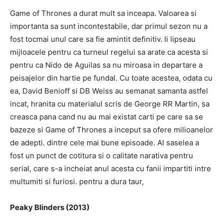
Game of Thrones a durat mult sa inceapa.
Valoarea si
importanta sa sunt incontestabile, dar primul sezon nu a
fost tocmai unul care sa fie amintit definitiv.
Ii lipseau
mijloacele pentru ca turneul regelui sa arate ca acesta si
pentru ca Nido de Aguilas sa nu miroasa in departare a
peisajelor din hartie pe fundal.
Cu toate acestea, odata cu
ea, David Benioff si DB Weiss au semanat samanta astfel
incat, hranita cu materialul scris de George RR Martin, sa
creasca pana cand nu au mai existat carti pe care sa se
bazeze si Game of Thrones a inceput sa ofere milioanelor
de adepti. dintre cele mai bune episoade.
Al saselea a
fost un punct de cotitura si o calitate narativa pentru
serial, care s-a incheiat anul acesta cu fanii impartiti intre
multumiti si furiosi.
pentru a dura taur,
Peaky Blinders (2013)