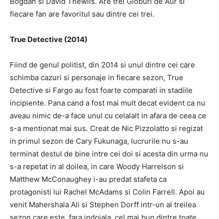
Bogdan si David Thewlis.
Are trei Globuri de Aur si
fiecare fan are favoritul sau dintre cei trei.
True Detective (2014)
Fiind de genul politist, din 2014 si unul dintre cei care
schimba cazuri si personaje in fiecare sezon, True
Detective si Fargo au fost foarte comparati in stadiile
incipiente.
Pana cand a fost mai mult decat evident ca nu
aveau nimic de-a face unul cu celalalt in afara de ceea ce
s-a mentionat mai sus.
Creat de Nic Pizzolatto si regizat
in primul sezon de Cary Fukunaga, lucrurile nu s-au
terminat destul de bine intre cei doi si acesta din urma nu
s-a repetat in al doilea, in care Woody Harrelson si
Matthew McConaughey i-au predat stafeta ca
protagonisti lui Rachel McAdams si Colin Farrell.
Apoi au
venit Mahershala Ali si Stephen Dorff intr-un al treilea
sezon care este, fara indoiala, cel mai bun dintre toate.