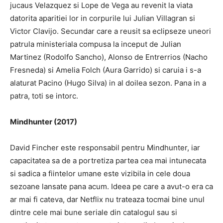
jucaus
Velazquez si Lope de Vega au revenit la viata
datorita aparitiei lor in corpurile lui Julian Villagran si
Victor Clavijo.
Secundar care a reusit sa eclipseze uneori
patrula ministeriala compusa la inceput de Julian
Martinez (Rodolfo Sancho),
Alonso de Entrerrios (Nacho
Fresneda) si Amelia Folch (Aura Garrido) si caruia i s-a
alaturat Pacino (Hugo Silva) in al doilea sezon.
Pana in a
patra, toti se intorc.
Mindhunter (2017)
David Fincher este responsabil pentru Mindhunter, iar
capacitatea sa de a portretiza partea cea mai intunecata
si sadica a fiintelor umane este vizibila in cele doua
sezoane lansate pana acum.
Ideea pe care a avut-o era ca
ar mai fi cateva, dar Netflix nu trateaza tocmai bine unul
dintre cele mai bune seriale din catalogul sau si