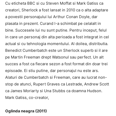
Cu eticheta BBC si cu Steven Moffat si Mark Gatiss ca
creatori, Sherlock a fost lansat in 2010 ca o alta adaptare
a povestii personajului lui Arthur Conan Doyle, dar
plasata in prezent.
Curand l-a schimbat pe celalalt in
bine.
Succesele lui nu sunt putine.
Pentru inceput, felul
in care un personaj din alta perioada a fost integrat in cel
actual si cu tehnologia momentului.
Al doilea, distributia.
Benedict Cumberbatch este un Sherlock superb si il are
pe Martin Freeman drept Watsonul sau perfect.
Un alt
succes a fost ca fiecare sezon a fost format din doar trei
episoade.
Ei stiu putine, dar personajul nu este ars.
Alaturi de Cumberbatch si Freeman, care au lucrat non-
stop de atunci, Rupert Graves ca Lestrade, Andrew Scott
ca James Moriarty si Una Stubbs ca doamna Hudson.
Mark Gatiss, co-creator,
Oglinda neagra (2011)