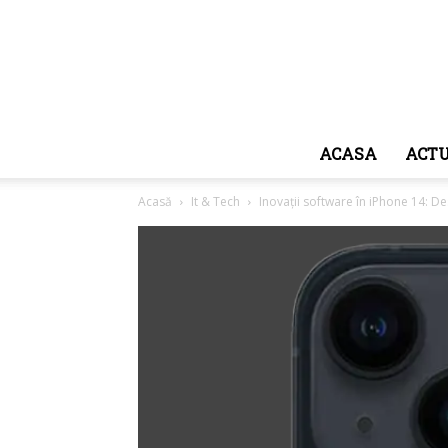
ACASA
ACTU
Acasă
It & Tech
Inovații software în iPhone 14: 