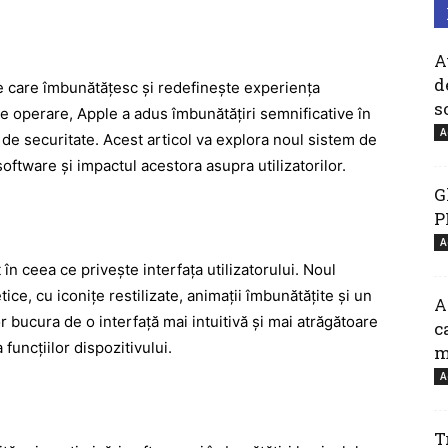
A
d
e care îmbunătățesc și redefinește experiența
so
de operare, Apple a adus îmbunătățiri semnificative în
A
i de securitate. Acest articol va explora noul sistem de
software și impactul acestora asupra utilizatorilor.
G
P
A
n ceea ce privește interfața utilizatorului. Noul
ice, cu iconițe restilizate, animații îmbunătățite și un
A
r bucura de o interfață mai intuitivă și mai atrăgătoare
c
 funcțiilor dispozitivului.
m
A
T