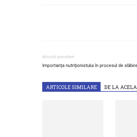
Articolul precedent
Importanța nutriționistului în procesul de slăbir
ARTICOLE SIMILARE
DE LA ACEL