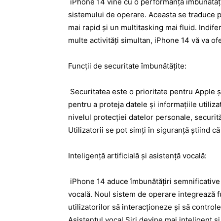
iPhone 14 vine cu o performanță îmbunătățită
sistemului de operare. Aceasta se traduce pr
mai rapid și un multitasking mai fluid. Indife
multe activități simultan, iPhone 14 vă va ofer
Funcții de securitate îmbunătățite:
Securitatea este o prioritate pentru Apple ș
pentru a proteja datele și informațiile utili
nivelul protecției datelor personale, securită
Utilizatorii se pot simți în siguranță știind c
Inteligență artificială și asistență vocală:
iPhone 14 aduce îmbunătățiri semnificative în
vocală. Noul sistem de operare integrează f
utilizatorilor să interacționeze și să contro
Asistentul vocal Siri devine mai inteligent și