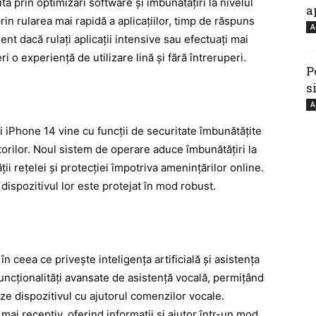
 prin optimizări software și îmbunătățiri la nivelul
a
in rularea mai rapidă a aplicațiilor, timp de răspuns
A
rent dacă rulați aplicații intensive sau efectuați mai
i o experiență de utilizare lină și fără întreruperi.
P
s
A
i iPhone 14 vine cu funcții de securitate îmbunătățite
zatorilor. Noul sistem de operare aduce îmbunătățiri la
ții rețelei și protecției împotriva amenințărilor online.
ă dispozitivul lor este protejat în mod robust.
 ceea ce privește inteligența artificială și asistența
uncționalități avansate de asistență vocală, permițând
leze dispozitivul cu ajutorul comenzilor vocale.
 mai receptiv, oferind informații și ajutor într-un mod