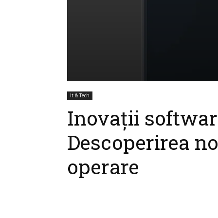
It & Tech
Inovații softwar
Descoperirea no
operare