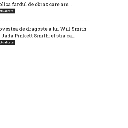
plica fardul de obraz care are...
ctualitate
ovestea de dragoste a lui Will Smith
i Jada Pinkett Smith: el stia ca...
ctualitate