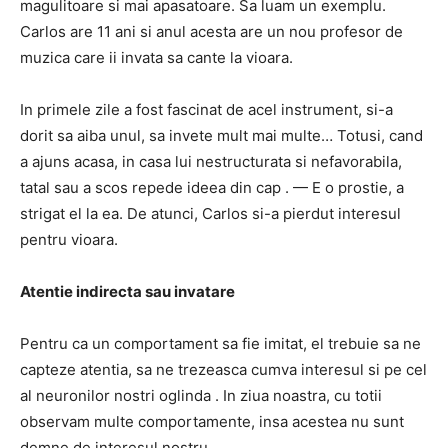
magulitoare si mai apasatoare.
Sa luam un exemplu.
Carlos are 11 ani si anul acesta are un nou profesor de
muzica care ii invata sa cante la vioara.
In primele zile a fost fascinat de acel instrument, si-a
dorit sa aiba unul, sa invete mult mai multe… Totusi,
cand
a ajuns acasa, in casa lui nestructurata si nefavorabila,
tatal sau a scos repede ideea din cap
.
— E o prostie, a
strigat el la ea.
De atunci, Carlos si-a pierdut interesul
pentru vioara.
Atentie indirecta sau invatare
Pentru ca un comportament sa fie imitat, el trebuie sa
ne
capteze atentia, sa ne trezeasca cumva interesul si pe cel
al neuronilor nostri oglinda
.
In ziua noastra, cu totii
observam multe comportamente, insa acestea nu sunt
demne de interesul nostru…