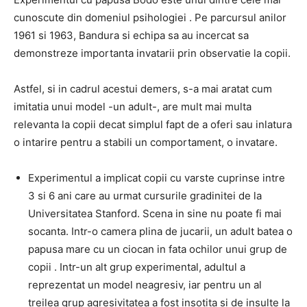
cunoscute din domeniul psihologiei
.
Pe parcursul anilor
1961 si 1963, Bandura si echipa sa au incercat sa
demonstreze importanta invatarii prin observatie la copii.
Astfel, si in cadrul acestui demers, s-a mai aratat cum
imitatia unui model -un adult-, are mult mai multa
relevanta la copii decat simplul fapt de a oferi sau inlatura
o intarire pentru a stabili un comportament, o invatare.
Experimentul a implicat copii cu varste cuprinse intre
3 si 6 ani care au urmat cursurile gradinitei de la
Universitatea Stanford.
Scena in sine nu poate fi mai
socanta.
Intr-o camera plina de jucarii,
un adult batea o
papusa mare cu un ciocan in fata ochilor unui grup de
copii
.
Intr-un alt grup experimental, adultul a
reprezentat un model neagresiv, iar pentru un al
treilea grup agresivitatea a fost insotita si de insulte la