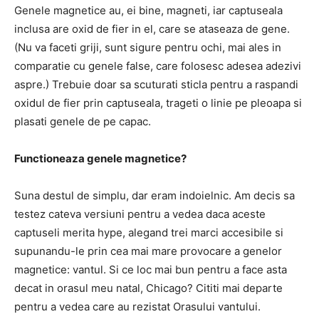
Genele magnetice au, ei bine, magneti, iar captuseala
inclusa are oxid de fier in el, care se ataseaza de gene.
(Nu va faceti griji, sunt sigure pentru ochi, mai ales in
comparatie cu genele false, care folosesc adesea adezivi
aspre.) Trebuie doar sa scuturati sticla pentru a raspandi
oxidul de fier prin captuseala, trageti o linie pe pleoapa si
plasati genele de pe capac.
Functioneaza genele magnetice?
Suna destul de simplu, dar eram indoielnic.
Am decis sa
testez cateva versiuni pentru a vedea daca aceste
captuseli merita hype, alegand trei marci accesibile si
supunandu-le prin cea mai mare provocare a genelor
magnetice: vantul.
Si ce loc mai bun pentru a face asta
decat in ​​orasul meu natal, Chicago?
Cititi mai departe
pentru a vedea care au rezistat Orasului vantului.