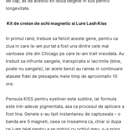
de cap, as da acestui kit doua degete in sus pentru
longevitate.
Kit de creion de ochi magnetic si Lure Lash Kiss
In primul rand, trebuie sa felicit aceste gene, pentru ca
ziua in care le-am purtat a fost una dintre cele mai
vantoase zile din Chicago pe care le-am trait vreodata. Au
trebuit sa infrunte sangele, transpiratia si lacrimile (bine,
poate nu sangele), iar acele benzi au ramas in continuare
atasate fidel de pleoapele mele timp de aproximativ 10
ore.
Pensula KISS pentru eyeliner este subtire, iar formula
este intr-adevar pigmentata, asa ca procesul de aplicare a
fost lina.
Genele s-au lipit instantaneu de captuseala – o
banda are 5 magneti, ceea ce inseamna ca, chiar si dupa
ce l-am taiat pentru a se potrivi cu ochiul meu, s-a prins