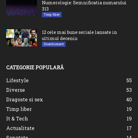
Numerologie: Semnificatia numarului
313
Timp liber
12 cele mai bune seriale lansate in
ultimul deceniu
Divertisment
CATEGORIE POPULARĂ
Lifestyle
55
Diverse
53
Dragoste si sex
40
Timp liber
19
It & Tech
19
Actualitate
17
Sanatate
14