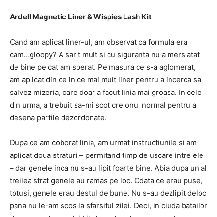
Ardell Magnetic Liner & Wispies Lash Kit
Cand am aplicat liner-ul, am observat ca formula era
cam…gloopy? A sarit mult si cu siguranta nu a mers atat
de bine pe cat am sperat. Pe masura ce s-a aglomerat,
am aplicat din ce in ce mai mult liner pentru a incerca sa
salvez mizeria, care doar a facut linia mai groasa. In cele
din urma, a trebuit sa-mi scot creionul normal pentru a
desena partile dezordonate.
Dupa ce am coborat linia, am urmat instructiunile si am
aplicat doua straturi – permitand timp de uscare intre ele
– dar genele inca nu s-au lipit foarte bine.
Abia dupa un al
treilea strat genele au ramas pe loc.
Odata ce erau puse,
totusi, genele erau destul de bune.
Nu s-au dezlipit deloc
pana nu le-am scos la sfarsitul zilei.
Deci, in ciuda batailor