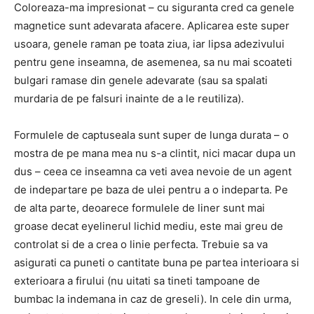
Coloreaza-ma impresionat – cu siguranta cred ca genele
magnetice sunt adevarata afacere.
Aplicarea este super
usoara, genele raman pe toata ziua, iar lipsa adezivului
pentru gene inseamna, de asemenea, sa nu mai scoateti
bulgari ramase din genele adevarate (sau sa spalati
murdaria de pe falsuri inainte de a le reutiliza).
Formulele de captuseala sunt super de lunga durata – o
mostra de pe mana mea nu s-a clintit, nici macar dupa un
dus – ceea ce inseamna ca veti avea nevoie de un agent
de indepartare pe baza de ulei pentru a o indeparta.
Pe
de alta parte, deoarece formulele de liner sunt mai
groase decat eyelinerul lichid mediu, este mai greu de
controlat si de a crea o linie perfecta.
Trebuie sa va
asigurati ca puneti o cantitate buna pe partea interioara si
exterioara a firului (nu uitati sa tineti tampoane de
bumbac la indemana in caz de greseli).
In cele din urma,