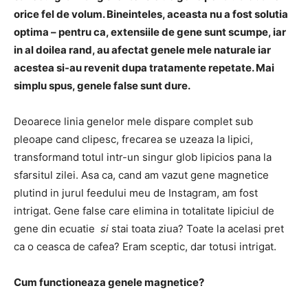
orice fel de volum.
Bineinteles, aceasta nu a fost solutia
optima – pentru ca, extensiile de gene sunt scumpe, iar
in al doilea rand, au afectat genele mele naturale iar
acestea si-au revenit
dupa tratamente repetate.
Mai
simplu spus, genele false sunt dure.
Deoarece linia genelor mele dispare complet sub
pleoape cand clipesc, frecarea se uzeaza la lipici,
transformand totul intr-un singur glob lipicios pana la
sfarsitul zilei.
Asa ca, cand am vazut gene magnetice
plutind in jurul feedului meu de Instagram, am fost
intrigat.
Gene false care elimina in totalitate lipiciul de
gene din ecuatie
si
stai toata ziua?
Toate la acelasi pret
ca o ceasca de cafea?
Eram sceptic, dar totusi intrigat.
Cum functioneaza genele magnetice?