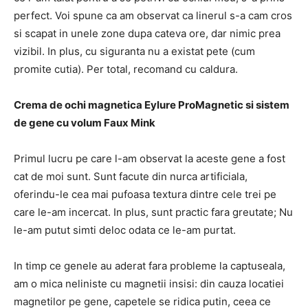
perfect.
Voi spune ca am observat ca linerul s-a cam cros
si scapat in unele zone dupa cateva ore, dar nimic prea
vizibil.
In plus, cu siguranta nu a existat pete (cum
promite cutia).
Per total, recomand cu caldura.
Crema de ochi magnetica Eylure ProMagnetic si sistem
de gene cu volum Faux Mink
Primul lucru pe care l-am observat la aceste gene a fost
cat de moi sunt. Sunt facute din nurca artificiala,
oferindu-le cea mai pufoasa textura dintre cele trei pe
care le-am incercat. In plus, sunt practic fara greutate; Nu
le-am putut simti deloc odata ce le-am purtat.
In timp ce genele au aderat fara probleme la captuseala,
am o mica neliniste cu magnetii insisi: din cauza locatiei
magnetilor pe gene, capetele se ridica putin, ceea ce