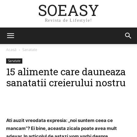
SOEASY
Revista de Lifestyle!
Acasă
Sanatate
Sanatate
15 alimente care dauneaza
sanatatii creierului nostru
Ati auzit vreodata expresia: „noi suntem ceea ce
mancam”? Ei bine, aceasta zicala poate avea mult
adevar. In articolul de astazi vom vorbi despre