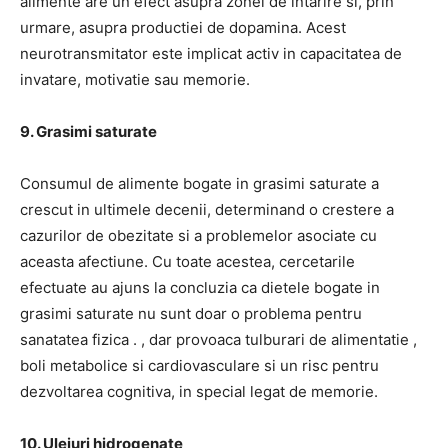
alimente are un efect asupra zonei de intarire si, prin
urmare, asupra productiei de dopamina.
Acest
neurotransmitator este implicat activ in capacitatea de
invatare, motivatie sau memorie.
9. Grasimi saturate
Consumul de alimente bogate in grasimi saturate a
crescut in ultimele decenii, determinand o crestere a
cazurilor de obezitate si a problemelor asociate cu
aceasta afectiune.
Cu toate acestea, cercetarile
efectuate
au ajuns la concluzia ca
dietele bogate in
grasimi saturate nu sunt doar o problema pentru
sanatatea fizica .
, dar provoaca tulburari de alimentatie
,
boli metabolice si cardiovasculare si un risc pentru
dezvoltarea cognitiva, in special legat de memorie.
10. Uleiuri hidrogenate