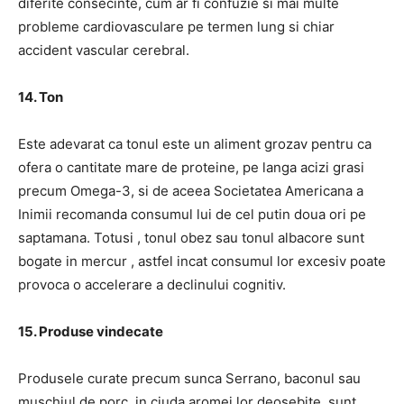
diferite consecinte, cum ar fi confuzie si mai multe
probleme cardiovasculare pe termen lung si chiar
accident vascular cerebral.
14. Ton
Este adevarat ca tonul este un aliment grozav pentru ca
ofera o cantitate mare de proteine, pe langa acizi grasi
precum Omega-3, si de aceea
Societatea Americana a
Inimii
recomanda consumul lui de cel putin doua ori pe
saptamana.
Totusi
, tonul obez sau tonul albacore sunt
bogate in mercur
, astfel incat consumul lor excesiv poate
provoca o accelerare a declinului cognitiv.
15. Produse vindecate
Produsele curate precum sunca Serrano, baconul sau
muschiul de porc, in ciuda aromei lor deosebite, sunt