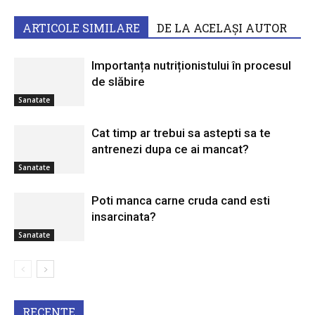
ARTICOLE SIMILARE
DE LA ACELAȘI AUTOR
Importanța nutriționistului în procesul
de slăbire
Sanatate
Cat timp ar trebui sa astepti sa te
antrenezi dupa ce ai mancat?
Sanatate
Poti manca carne cruda cand esti
insarcinata?
Sanatate
RECENTE