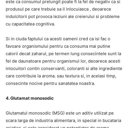
este ca
consumul prelungit poate fi la fel de negativ ca si
produsul pe care trebuie sa il inlocuiasca
, deoarece
indulcitorii pot provoca leziuni ale creierului si probleme
cu capacitatea cognitiva.
Si in ciuda faptului ca acesti oameni cred ca isi fac o
favoare organismului pentru ca consuma mai putine
calorii decat zaharul, pe termen lung consecintele sunt la
fel de daunatoare pentru organismul lor, deoarece acesti
inlocuitori contin conservanti, coloranti si alte ingrediente
care contribuie la aroma. sau textura si, in acelasi timp,
consecinte nocive pentru sanatatea noastra.
4. Glutamat monosodic
Glutamatul monosodic (MSG) este un aditiv utilizat pe
scara larga de industria alimentara, in special in bucataria
asiatica, si este considerat un potentiator de aroma,