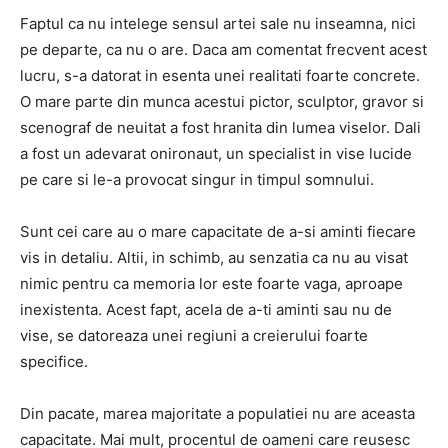
Faptul ca nu intelege sensul artei sale nu inseamna, nici
pe departe, ca nu o are.
Daca am comentat frecvent acest
lucru, s-a datorat in esenta unei realitati foarte concrete.
O mare parte din munca acestui pictor, sculptor, gravor si
scenograf de neuitat a fost hranita din lumea viselor.
Dali
a fost un adevarat onironaut, un specialist in vise lucide
pe care si le-a provocat singur in timpul somnului.
Sunt cei care au o mare capacitate de a-si aminti fiecare
vis in detaliu.
Altii, in schimb, au senzatia ca nu au visat
nimic pentru ca memoria lor este foarte vaga, aproape
inexistenta.
Acest fapt, acela de a-ti aminti sau nu de
vise, se datoreaza unei regiuni a creierului foarte
specifice.
Din pacate, marea majoritate a populatiei nu are aceasta
capacitate.
Mai mult,
procentul de oameni care reusesc