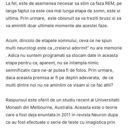
La fel, este de asemenea necesar sa stim ca faza REM, pe
langa faptul ca este cea mai lunga etapa de somn, este si
ultima.
Prin urmare,
este obisnuit sa va treziti brusc si sa
va amintiti doar ultimele momente ale acestei faze.
Acum, dincolo de etapele somnului,
ceva ce ne spun
multi neurologi este ca „creierul adormit” nu are memorie
.
Adica nu suntem programati sa stocam date in aceasta
etapa pentru ca, aparent, nu se intampla nimic
semnificativ care ne-ar putea fi de folos.
Prin urmare,
daca aceasta premisa ar fi pe deplin adevarata,
de ce
multi dintre noi nu ne amintim ce visam si ce fac altii?
Raspunsul este oferit de un studiu recent al Universitatii
Monash din Melbourne, Australia.
Aceasta este o teorie
care a fost deja enuntata in 2011 in revista
Neuron
dupa
ce au fost efectuate o serie de teste cu imagistica prin